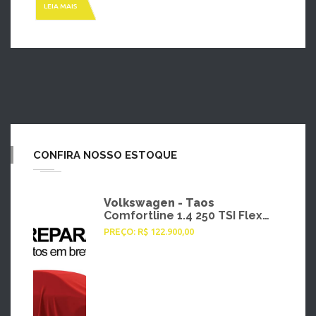
LEIA MAIS
HOME
» MARCA » LEXUS
CONFIRA NOSSO ESTOQUE
Volkswagen - Taos
Comfortline 1.4 250 TSI Flex
Aut. - 2022
PREÇO: R$ 122.900,00