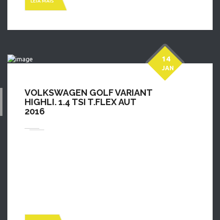
LEIA MAIS
14
JAN
VOLKSWAGEN GOLF VARIANT
HIGHLI. 1.4 TSI T.FLEX AUT
2016
Golf 1.4 Highline: Segundo dono chave copia manual carro
extramente novo muito bem cuidado IPVA 2026 Pago. Chame
um de nossos consultores faça sua simulação e agende seu
teste drive (48)30947900 Ou (48)999447900.Estamos
localizado na Av Josue DI Bernardi N 798_ Campinas São Jose
SC. Aberta de segunda a sexta feira das 8:00 ás 19:00 […]