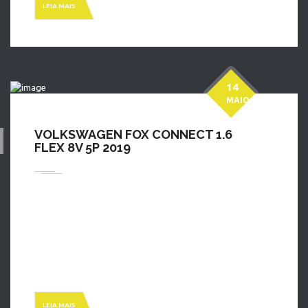
LEIA MAIS
HOME
» MARCA » VOLKSWAGEN
14
MAIO
VOLKSWAGEN FOX CONNECT 1.6
FLEX 8V 5P 2019
Fox 1.6 Connetc: Completo custo beneficio chave reserva
manual. Chame um de nossos consultores agora faça sua
simulação e agende seu teste drive (48)30947900 Ou
(48)999447900. Estamos localizado na Av Josue Di Bernardi N
798 _Campinas São Jose SC. Aberta de segunda a sexta feira
das 8:00 ás 19:00 e sábado das 8:00 ás 14:00 […]
LEIA MAIS