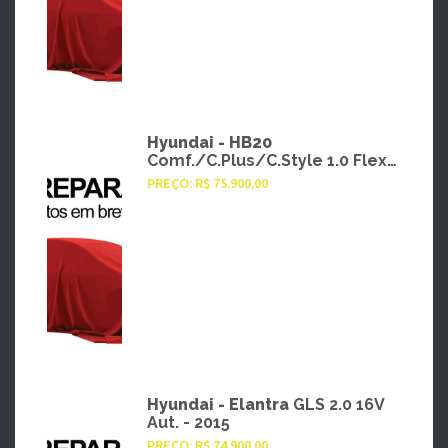
Hyundai - HB20
Comf./C.Plus/C.Style 1.0 Flex
12V - 2025
PREÇO: R$ 75.900,00
Hyundai - Elantra
GLS 2.0 16V
Aut. - 2015
PREÇO: R$ 74.900,00