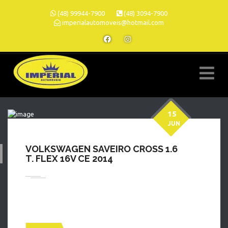
(48) 99944-7900
(48) 3094-7900
imperialautomoveis@hotmail.com
15
JUN
VOLKSWAGEN SAVEIRO CROSS 1.6
T. FLEX 16V CE 2014
» MARCA »
Publicado pelo Autos 360, o integrador oficial do Grupo OLX.
Referência: 4010447
VOLKSWAGEN