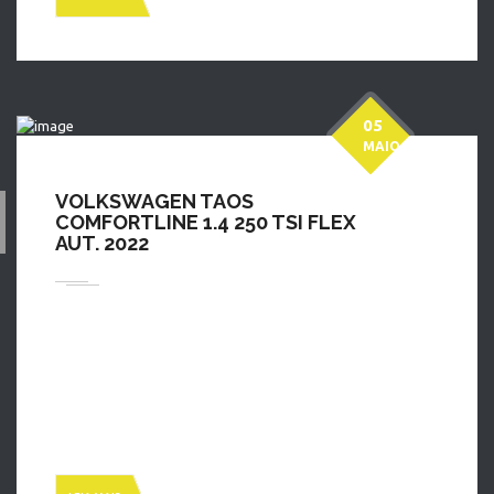
05
MAIO
VOLKSWAGEN TAOS
COMFORTLINE 1.4 250 TSI FLEX
AUT. 2022
Taos 1.4 Comfortline TSI: Completo custo beneficio com
revisões em concessionária ate 40 mil km. Chame um de
nossos consultores agora faça sua simulação e agende seu
teste drive (48)30947900 Ou (48)999447900; Estamos
localizado na Avenida Josué Di Bernardi N 798_ Campinas São
Jose SC. Aberta de segunda a sexta das 8:00 ás 19:00 e […]